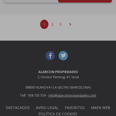
chevron_right
1
2
3
ALARCON PROPIEDADES
C/ Doctor Fleming, 41- local
08800 VILANOVA I LA GELTRU (BARCELONA)
Telf.: 938 105 558 -
info@alarconpropiedades.com
DESTACADOS
AVISO LEGAL
FAVORITOS
MAPA WEB
POLÍTICA DE COOKIES