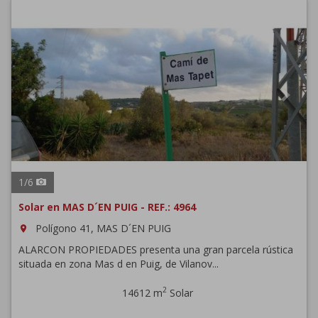
Previous
Next
1
/
6
Solar en MAS D´EN PUIG - REF.: 4964
Polígono 41, MAS D´EN PUIG
room
ALARCON PROPIEDADES presenta una gran parcela rústica
situada en zona Mas d en Puig, de Vilanov...
2
14612 m
Solar