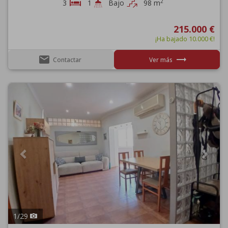
2
3
1
Bajo
98 m
215.000 €
¡Ha bajado 10.000 €!
email
trending_flat
Contactar
Ver más
Previous
Next
1
/
29