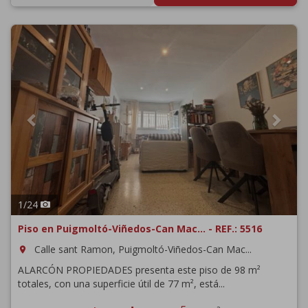
Previous
Next
1
/
24
Piso en Puigmoltó-Viñedos-Can Mac... - REF.: 5516
Calle sant Ramon, Puigmoltó-Viñedos-Can Mac...
room
ALARCÓN PROPIEDADES presenta este piso de 98 m²
totales, con una superficie útil de 77 m², está...