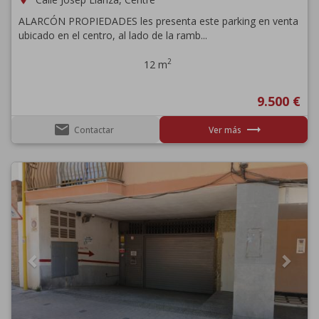
ALARCÓN PROPIEDADES les presenta este parking en venta
ubicado en el centro, al lado de la ramb...
2
12 m
9.500 €
email
trending_flat
Contactar
Ver más
Previous
Next