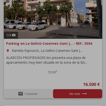
1
/
9
Parking en La Geltrú-Casernes-Sant J... - REF.: 5504
Rambla Exposició, La Geltrú-Casernes-Sant J...
room
ALARCÓN PROPIEDADES les presenta una plaza de
aparcamiento muy bien situada en la zona de la Bò...
2
12 m
16.500 €
email
trending_flat
Contactar
Ver más