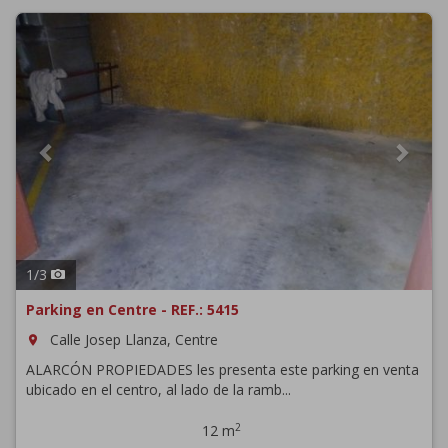
Previous
Next
1
/
3
Parking en Centre - REF.: 5415
Calle Josep Llanza, Centre
room
ALARCÓN PROPIEDADES les presenta este parking en venta
ubicado en el centro, al lado de la ramb...
2
12 m