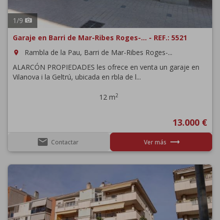
1
/
9
Garaje en Barri de Mar-Ribes Roges-... - REF.: 5521
Rambla de la Pau, Barri de Mar-Ribes Roges-...
room
ALARCÓN PROPIEDADES les ofrece en venta un garaje en
Vilanova i la Geltrú, ubicada en rbla de l...
2
12 m
13.000 €
email
trending_flat
Contactar
Ver más
Previous
Next