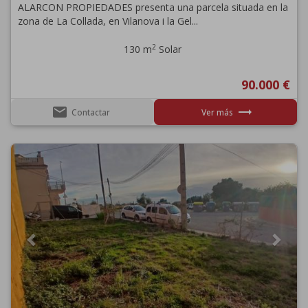
ALARCON PROPIEDADES presenta una parcela situada en la
zona de La Collada, en Vilanova i la Gel...
2
130 m
Solar
90.000 €
email
trending_flat
Contactar
Ver más
Previous
Next