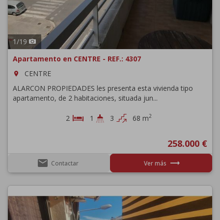
1
/
19
Apartamento en CENTRE - REF.: 4307
CENTRE
room
ALARCON PROPIEDADES les presenta esta vivienda tipo
apartamento, de 2 habitaciones, situada jun...
2
2
1
3
68 m
258.000 €
email
trending_flat
Contactar
Ver más
Previous
Next