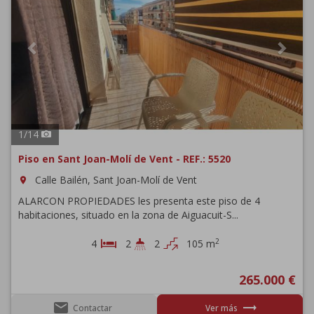
1
/
14
Piso en Sant Joan-Molí de Vent - REF.: 5520
Calle Bailén, Sant Joan-Molí de Vent
room
ALARCON PROPIEDADES les presenta este piso de 4
habitaciones, situado en la zona de Aiguacuit-S...
2
4
2
2
105 m
265.000 €
email
trending_flat
Contactar
Ver más