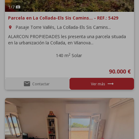
1
/
7
Parcela en La Collada-Els Sis Camins... - REF.: 5429
Pasaje Torre Vallés, La Collada-Els Sis Camins...
room
ALARCON PROPIEDADES les presenta una parcela situada
en la urbanización la Collada, en Vilanova...
2
140 m
Solar
90.000 €
email
trending_flat
Contactar
Ver más
Previous
Next