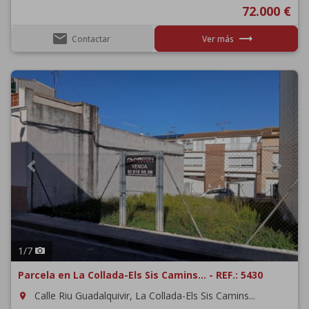
72.000 €
email
trending_flat
Contactar
Ver más
Previous
Next
1
/
7
Parcela en La Collada-Els Sis Camins... - REF.: 5430
Calle Riu Guadalquivir, La Collada-Els Sis Camins...
room