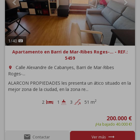
1
/
40
Apartamento en Barri de Mar-Ribes Roges-... - REF.:
5459
Calle Alexandre de Cabanyes, Barri de Mar-Ribes
room
Roges-...
ALARCON PROPIEDADES les presenta un ático situado en la
mejor zona de la ciudad, en la zona re...
2
2
1
3
51 m
200.000 €
¡Ha bajado 40.000 €!
email
trending_flat
Contactar
Ver más