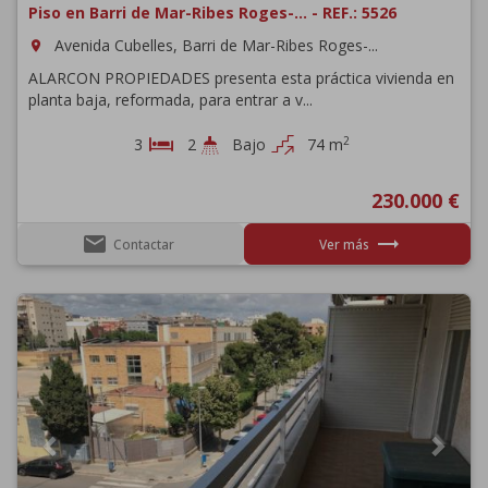
Piso en Barri de Mar-Ribes Roges-... - REF.: 5526
Avenida Cubelles, Barri de Mar-Ribes Roges-...
room
ALARCON PROPIEDADES presenta esta práctica vivienda en
planta baja, reformada, para entrar a v...
2
3
2
Bajo
74 m
230.000 €
email
trending_flat
Contactar
Ver más
Previous
Next