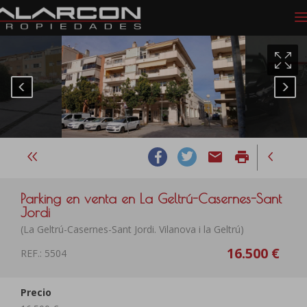
email
print
Parking en venta en La Geltrú-Casernes-Sant
Jordi
(La Geltrú-Casernes-Sant Jordi. Vilanova i la Geltrú)
16.500 €
REF.: 5504
Precio