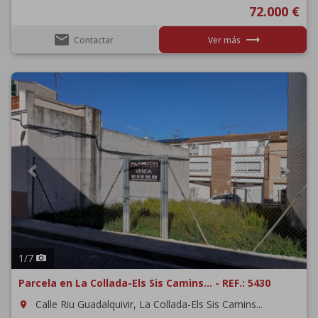
72.000 €
email
trending_flat
Contactar
Ver más
Previous
Next
1
/
7
Parcela en La Collada-Els Sis Camins... - REF.: 5430
Calle Riu Guadalquivir, La Collada-Els Sis Camins...
room