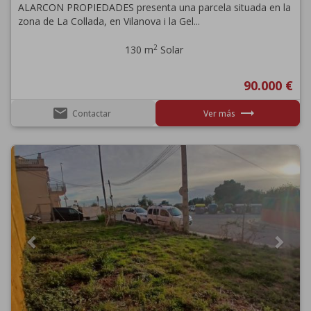
ALARCON PROPIEDADES presenta una parcela situada en la
zona de La Collada, en Vilanova i la Gel...
2
130 m
Solar
90.000 €
email
trending_flat
Contactar
Ver más
Previous
Next