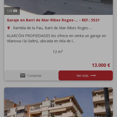
1
/
9
Garaje en Barri de Mar-Ribes Roges-... - REF.: 5521
Rambla de la Pau, Barri de Mar-Ribes Roges-...
room
ALARCÓN PROPIEDADES les ofrece en venta un garaje en
Vilanova i la Geltrú, ubicada en rbla de l...
2
12 m
13.000 €
email
trending_flat
Contactar
Ver más
Previous
Next