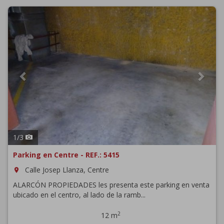
Previous
Next
1
/
3
Parking en Centre - REF.: 5415
Calle Josep Llanza, Centre
room
ALARCÓN PROPIEDADES les presenta este parking en venta
ubicado en el centro, al lado de la ramb...
2
12 m