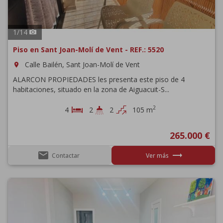
1
/
14
Piso en Sant Joan-Molí de Vent - REF.: 5520
Calle Bailén, Sant Joan-Molí de Vent
room
ALARCON PROPIEDADES les presenta este piso de 4
habitaciones, situado en la zona de Aiguacuit-S...
2
4
2
2
105 m
265.000 €
email
trending_flat
Contactar
Ver más
Previous
Next