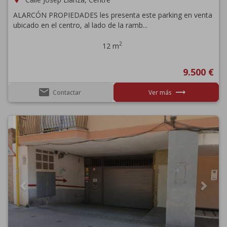
ALARCÓN PROPIEDADES les presenta este parking en venta
ubicado en el centro, al lado de la ramb...
2
12 m
9.500 €
email
trending_flat
Contactar
Ver más
Previous
Next