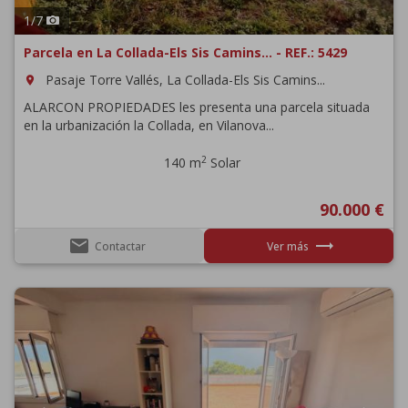
1
/
7
Parcela en La Collada-Els Sis Camins... - REF.: 5429
Pasaje Torre Vallés, La Collada-Els Sis Camins...
room
ALARCON PROPIEDADES les presenta una parcela situada
en la urbanización la Collada, en Vilanova...
2
140 m
Solar
90.000 €
email
trending_flat
Contactar
Ver más
Previous
Next