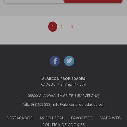
chevron_right
1
2
ALARCON PROPIEDADES
C/ Doctor Fleming, 41- local
08800 VILANOVA I LA GELTRU (BARCELONA)
Telf.: 938 105 558 -
info@alarconpropiedades.com
DESTACADOS
AVISO LEGAL
FAVORITOS
MAPA WEB
POLÍTICA DE COOKIES