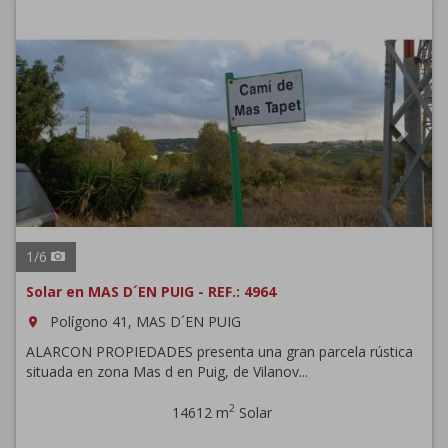
Previous
Next
1
/
6
Solar en MAS D´EN PUIG - REF.: 4964
Polígono 41, MAS D´EN PUIG
room
ALARCON PROPIEDADES presenta una gran parcela rústica
situada en zona Mas d en Puig, de Vilanov...
2
14612 m
Solar