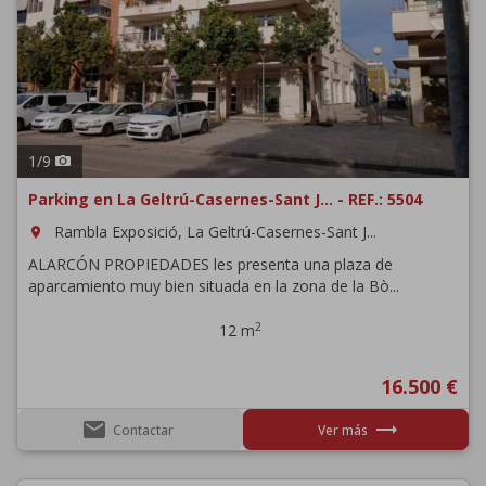
1
/
9
Parking en La Geltrú-Casernes-Sant J... - REF.: 5504
Rambla Exposició, La Geltrú-Casernes-Sant J...
room
ALARCÓN PROPIEDADES les presenta una plaza de
aparcamiento muy bien situada en la zona de la Bò...
2
12 m
16.500 €
email
trending_flat
Contactar
Ver más