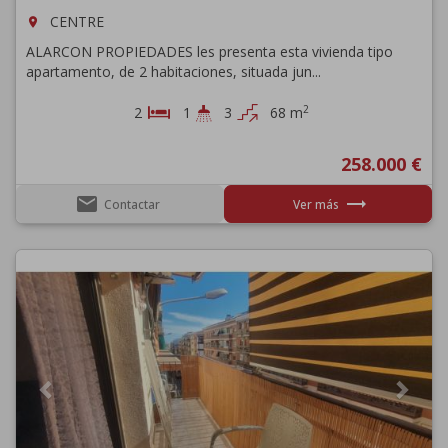
CENTRE
room
ALARCON PROPIEDADES les presenta esta vivienda tipo
apartamento, de 2 habitaciones, situada jun...
2
2
1
3
68 m
258.000 €
email
trending_flat
Contactar
Ver más
Previous
Next