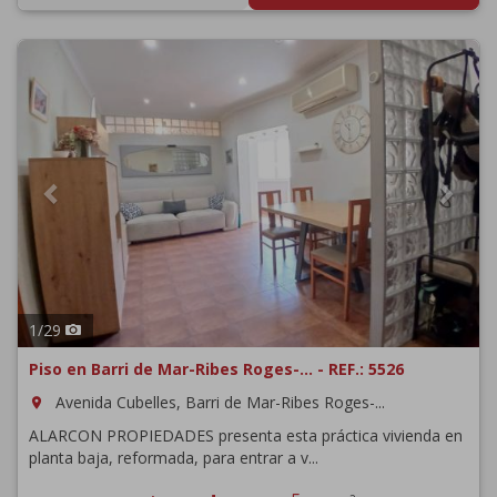
Previous
Next
1
/
29
Piso en Barri de Mar-Ribes Roges-... - REF.: 5526
Avenida Cubelles, Barri de Mar-Ribes Roges-...
room
ALARCON PROPIEDADES presenta esta práctica vivienda en
planta baja, reformada, para entrar a v...