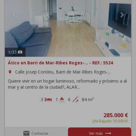
1
/
33
Ático en Barri de Mar-Ribes Roges-... - REF.: 5524
Calle Josep Coroleu, Barri de Mar-Ribes Roges-...
room
Quiere vivir en un hogar luminoso, reformado y próximo a al
mar y al centro de la ciudad?, ALAR...
2
3
1
6
84 m
285.000 €
¡Ha bajado 10.000 €!
email
trending_flat
Contactar
Ver más