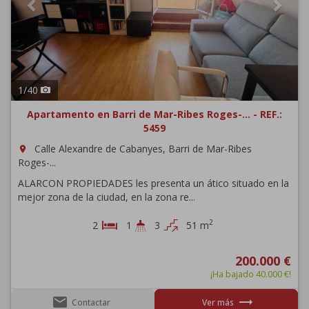
1
/
40
Apartamento en Barri de Mar-Ribes Roges-... - REF.:
5459
Calle Alexandre de Cabanyes, Barri de Mar-Ribes
room
Roges-...
ALARCON PROPIEDADES les presenta un ático situado en la
mejor zona de la ciudad, en la zona re...
2
2
1
3
51 m
200.000 €
¡Ha bajado 40.000 €!
email
trending_flat
Contactar
Ver más