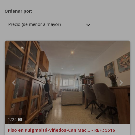
Ordenar por:
Precio (de menor a mayor)
Previous
Next
1
/
24
Piso en Puigmoltó-Viñedos-Can Mac... - REF.: 5516