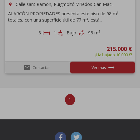
Calle sant Ramon, Puigmoltó-Viñedos-Can Mac...
room
ALARCÓN PROPIEDADES presenta este piso de 98 m²
totales, con una superficie útil de 77 m², está...
2
3
1
Bajo
98 m
215.000 €
¡Ha bajado 10.000 €!
email
trending_flat
Contactar
Ver más
1