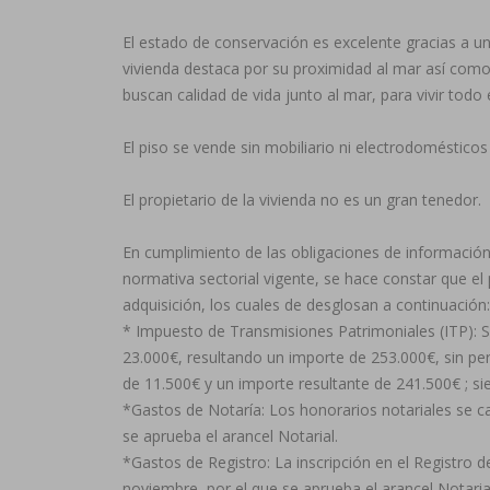
El estado de conservación es excelente gracias a una
vivienda destaca por su proximidad al mar así como 
buscan calidad de vida junto al mar, para vivir todo
El piso se vende sin mobiliario ni electrodomésticos 
El propietario de la vivienda no es un gran tenedor.
En cumplimiento de las obligaciones de información p
normativa sectorial vigente, se hace constar que el 
adquisición, los cuales de desglosan a continuación:
* Impuesto de Transmisiones Patrimoniales (ITP): S
23.000€, resultando un importe de 253.000€, sin per
de 11.500€ y un importe resultante de 241.500€ ; s
*Gastos de Notaría: Los honorarios notariales se ca
se aprueba el arancel Notarial.
*Gastos de Registro: La inscripción en el Registro d
noviembre, por el que se aprueba el arancel Notaria