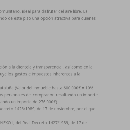
nitario, ideal para disfrutar del aire libre. La
endo de este piso una opción atractiva para quienes
ón a la clientela y transparencia , así como en la
cluye los gastos e impuestos inherentes a la
Cataluña (Valor del Inmueble hasta 600.000€ = 10%
cias personales del comprador, resultando un importe
ltando un importe de 276.000€).
l Decreto 1426/1989, de 17 de noviembre, por el que
l ANEXO I, del Real Decreto 1427/1989, de 17 de