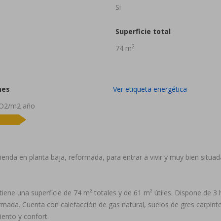
Si
Superficie total
2
74 m
nes
Ver etiqueta energética
CO2/m2 año
a en planta baja, reformada, para entrar a vivir y muy bien situada,
15
tiene una superficie de 74 m² totales y de 61 m² útiles. Dispone de 3
ada. Cuenta con calefacción de gas natural, suelos de gres carpinter
iento y confort.