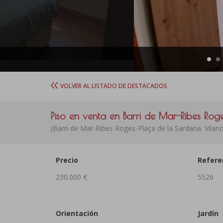
VOLVER AL LISTADO DE DESTACADOS
Piso en venta en Barri de Mar-Ribes Ro
(Barri de Mar-Ribes Roges-Plaça de la Sardana. Vilanov
Precio
Refere
230.000 €
5526
Orientación
Jardín