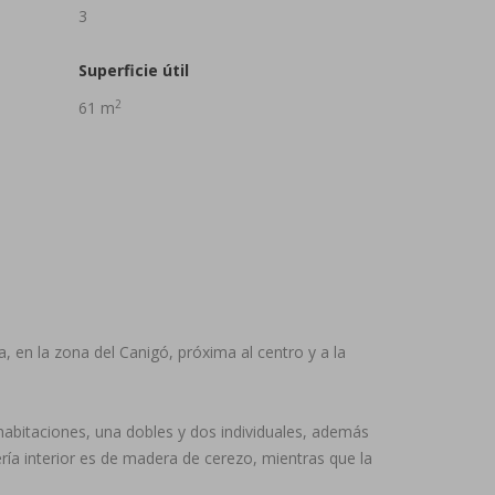
3
Superficie útil
2
61 m
 en la zona del Canigó, próxima al centro y a la
9
32
 habitaciones, una dobles y dos individuales, además
ía interior es de madera de cerezo, mientras que la