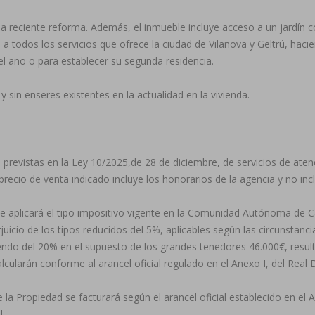
 reciente reforma. Además, el inmueble incluye acceso a un jardín comu
a todos los servicios que ofrece la ciudad de Vilanova y Geltrú, haci
 el año o para establecer su segunda residencia.
y sin enseres existentes en la actualidad en la vivienda.
revistas en la Ley 10/2025,de 28 de diciembre, de servicios de atenci
precio de venta indicado incluye los honorarios de la agencia y no in
e aplicará el tipo impositivo vigente en la Comunidad Autónoma de 
juicio de los tipos reducidos del 5%, aplicables según las circunstan
iendo del 20% en el supuesto de los grandes tenedores 46.000€, resu
lcularán conforme al arancel oficial regulado en el Anexo I, del Rea
e la Propiedad se facturará según el arancel oficial establecido en e
l.