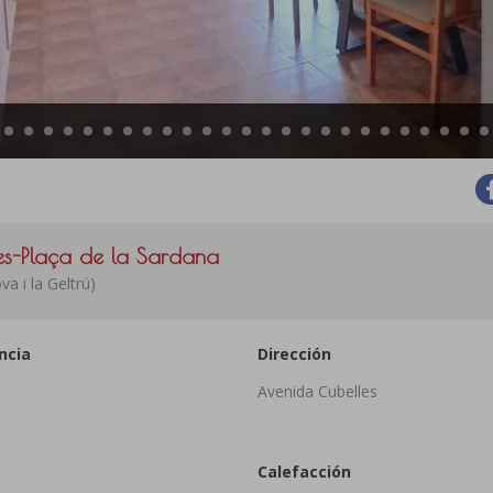
ges-Plaça de la Sardana
a i la Geltrú)
ncia
Dirección
Avenida Cubelles
Calefacción