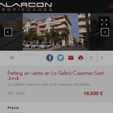
email
print
Parking en venta en La Geltrú-Casernes-Sant
Jordi
(La Geltrú-Casernes-Sant Jordi. Vilanova i la Geltrú)
16.500 €
REF.: 5504
Precio